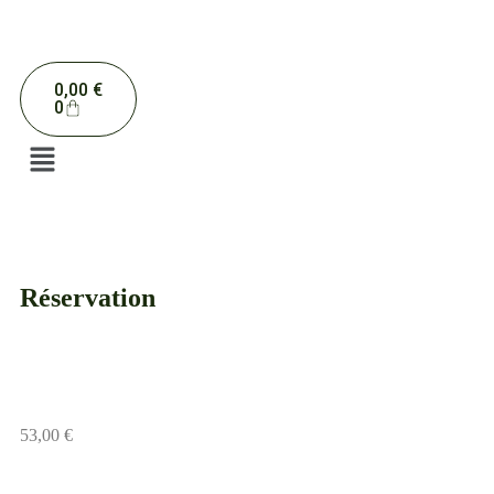
0,00
€
0
Réservation
Bon Cadeau Adulte(s) – Soirée
Camarguaise
53,00
€