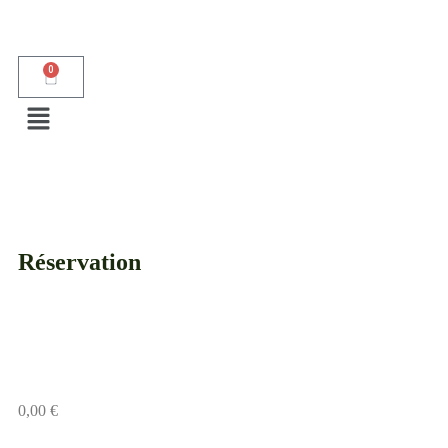
0
Réservation
Bon Cadeau Enfant(s) de 0 à 4 ans –
Croisière et Traditions (repas non
compris – à prévoir)
0,00
€